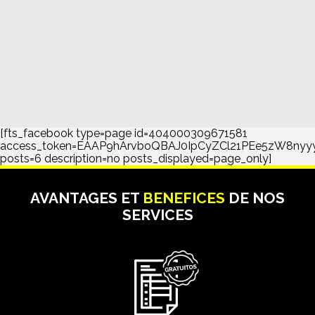
[fts_facebook type=page id=404000309671581
access_token=EAAP9hArvboQBAJ0IpCyZCl21PEe5zW8n
posts=6 description=no posts_displayed=page_only]
AVANTAGES ET
BENEFICES
DE NOS
SERVICES